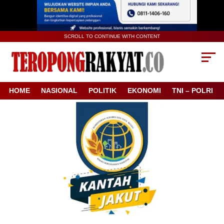
SCROLL TO CONTINUE WITH CONTENT
HOME
NASIONAL
POLITIK
EKONOMI
TNI – POLRI