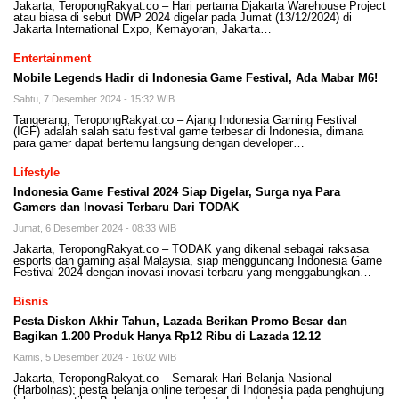
Jakarta, TeropongRakyat.co – Hari pertama Djakarta Warehouse Project
atau biasa di sebut DWP 2024 digelar pada Jumat (13/12/2024) di
Jakarta International Expo, Kemayoran, Jakarta…
Entertainment
Mobile Legends Hadir di Indonesia Game Festival, Ada Mabar M6!
Sabtu, 7 Desember 2024 - 15:32 WIB
Tangerang, TeropongRakyat.co – Ajang Indonesia Gaming Festival
(IGF) adalah salah satu festival game terbesar di Indonesia, dimana
para gamer dapat bertemu langsung dengan developer…
Lifestyle
Indonesia Game Festival 2024 Siap Digelar, Surga nya Para
Gamers dan Inovasi Terbaru Dari TODAK
Jumat, 6 Desember 2024 - 08:33 WIB
Jakarta, TeropongRakyat.co – TODAK yang dikenal sebagai raksasa
esports dan gaming asal Malaysia, siap mengguncang Indonesia Game
Festival 2024 dengan inovasi-inovasi terbaru yang menggabungkan…
Bisnis
Pesta Diskon Akhir Tahun, Lazada Berikan Promo Besar dan
Bagikan 1.200 Produk Hanya Rp12 Ribu di Lazada 12.12
Kamis, 5 Desember 2024 - 16:02 WIB
Jakarta, TeropongRakyat.co – Semarak Hari Belanja Nasional
(Harbolnas); pesta belanja online terbesar di Indonesia pada penghujung