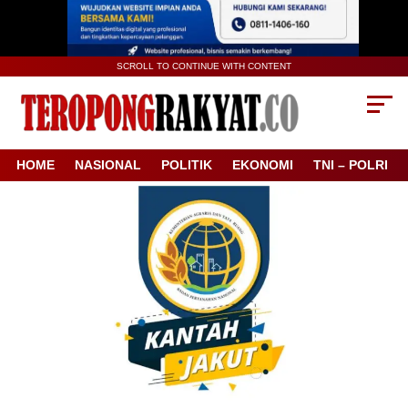
SCROLL TO CONTINUE WITH CONTENT
HOME
NASIONAL
POLITIK
EKONOMI
TNI – POLRI