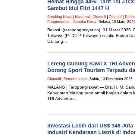
Hemat Hingga 44%! Tarif Tol JTC
Sambut Idul Fitri 1447 H
Breaking News
|
Nasional
|
Otomotif
|
Otomotif
|
Parle
Pengumuman
|
Seputar Desa
| Selasa, 10 Maret 202
Bekasi -(teropongrakyat.co), 01 Maret 2026. 
Tollways (PT CTP Tollways ) selaku Badan Usa
Cibitung…
Lereng Gunung Kawi X TRI Advent
Dorong Sport Tourism Terpadu d
Otomotif
|
Pemerintahan
| Sabtu, 13 Desember 2025 -
MALANG | Teropongrakyat — Drs. H. M. Sanu
Kabupaten Malang turut ambil bagian dalam 
TRI Adventure…
Investasi Lebih dari US$ 346 Jut
Industri Kendaraan Listrik di Indo