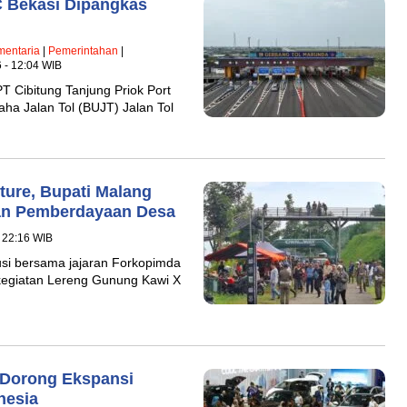
C Bekasi Dipangkas
mentaria
|
Pemerintahan
|
6 - 12:04 WIB
PT Cibitung Tanjung Priok Port
ha Jalan Tol (BUJT) Jalan Tol
ure, Bupati Malang
an Pemberdayaan Desa
 22:16 WIB
si bersama jajaran Forkopimda
kegiatan Lereng Gunung Kawi X
a Dorong Ekspansi
nesia