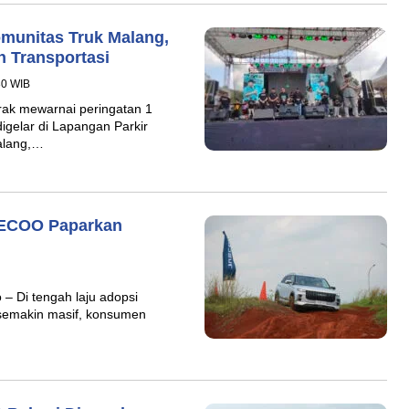
omunitas Truk Malang,
n Transportasi
30 WIB
rak mewarnai peringatan 1
gelar di Lapangan Parkir
alang,…
AECOO Paparkan
– Di tengah laju adopsi
ng semakin masif, konsumen