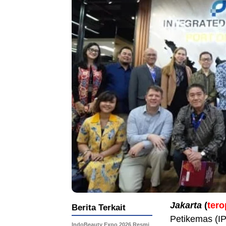
Jakarta
(
ter
Berita Terkait
Petikemas (I
IndoBeauty Expo 2026 Resmi