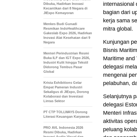
internasional
Dibuka, Hadirkan Inovasi
Kecantikan dari 8 Negara di
bagian dari 
JIExpo Kemayoran
kerja sama se
Menkes Budi Gunadi
mitra global.
Resmikan IndoHealthcare
Gakeslab Expo 2026, Hadirkan
Inovasi Alat Kesehatan dari 9
Kunjungan per
Negara
Bisnis Marit
Menteri Perindustrian Resmi
Maritime and 
Buka ILF dan IGT Expo 2026,
Industri Kulit hingga Tekstil
delegasi mela
Didorong Tembus Pasar
Global
mengenai pen
pelabuhan, da
Krista Exhibitions Gelar
Empat Pameran Industri
Sekaligus di JIExpo, Dorong
Selanjutnya 
Kolaborasi dan Investasi
Lintas Sektor
delegasi Esto
Menteri Infra
PT CTP TOLLWAYS Dorong
Literasi Keuangan Karyawan
aktivitas oper
PRO AVL Indonesia 2026
peluang kolab
Resmi Dibuka, Hadirkan
Inovasi Audio Visual dan