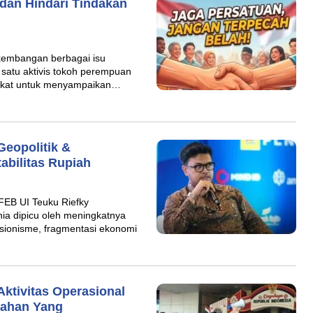
 dan Hindari Tindakan
kembangan berbagai isu
h satu aktivis tokoh perempuan
rakat untuk menyampaikan…
Geopolitik &
abilitas Rupiah
FEB UI Teuku Riefky
a dipicu oleh meningkatnya
sionisme, fragmentasi ekonomi
ktivitas Operasional
Lahan Yang