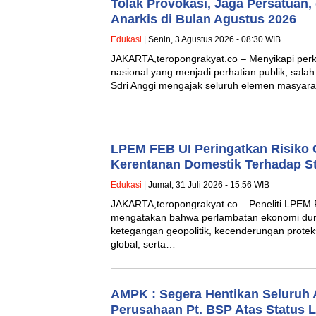
Tolak Provokasi, Jaga Persatuan,
Anarkis di Bulan Agustus 2026
Edukasi
| Senin, 3 Agustus 2026 - 08:30 WIB
JAKARTA,teropongrakyat.co – Menyikapi per
nasional yang menjadi perhatian publik, sala
Sdri Anggi mengajak seluruh elemen masya
LPEM FEB UI Peringatkan Risiko 
Kerentanan Domestik Terhadap St
Edukasi
| Jumat, 31 Juli 2026 - 15:56 WIB
JAKARTA,teropongrakyat.co – Peneliti LPEM 
mengatakan bahwa perlambatan ekonomi duni
ketegangan geopolitik, kecenderungan protek
global, serta…
AMPK : Segera Hentikan Seluruh A
Perusahaan Pt. BSP Atas Status 