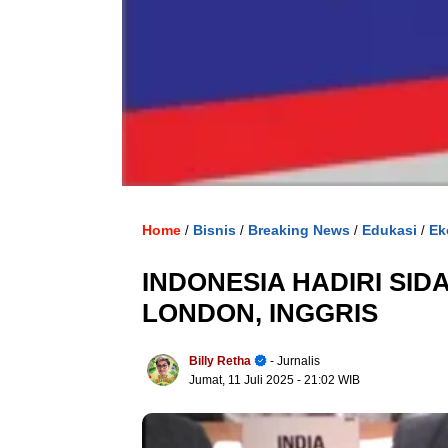
Home
Bisnis
Breaking News
Edukasi
Ek
/
/
/
/
INDONESIA HADIRI SID
LONDON, INGGRIS
Billy Retha
- Jurnalis
Jumat, 11 Juli 2025
- 21:02 WIB