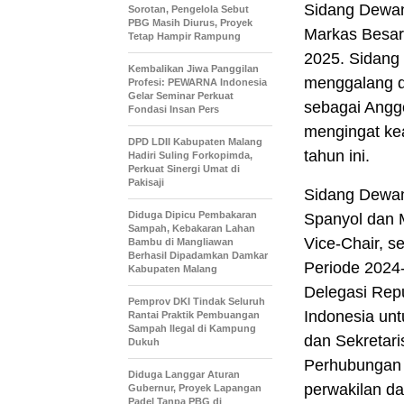
Sidang Dewan
Sorotan, Pengelola Sebut
PBG Masih Diurus, Proyek
Markas Besar 
Tetap Hampir Rampung
2025. Sidang 
Kembalikan Jiwa Panggilan
menggalang d
Profesi: PEWARNA Indonesia
Gelar Seminar Perkuat
sebagai Angg
Fondasi Insan Pers
mengingat ke
DPD LDII Kabupaten Malang
tahun ini.
Hadiri Suling Forkopimda,
Perkuat Sinergi Umat di
Pakisaji
Sidang Dewan 
Diduga Dipicu Pembakaran
Spanyol dan M
Sampah, Kebakaran Lahan
Vice-Chair, s
Bambu di Mangliawan
Berhasil Dipadamkan Damkar
Periode 2024
Kabupaten Malang
Delegasi Repu
Pemprov DKI Tindak Seluruh
Indonesia unt
Rantai Praktik Pembuangan
Sampah Ilegal di Kampung
dan Sekretari
Dukuh
Perhubungan L
Diduga Langgar Aturan
perwakilan da
Gubernur, Proyek Lapangan
Padel Tanpa PBG di