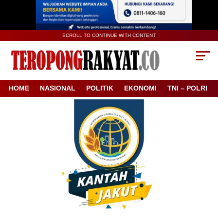
SCROLL TO CONTINUE WITH CONTENT
HOME
NASIONAL
POLITIK
EKONOMI
TNI – POLRI