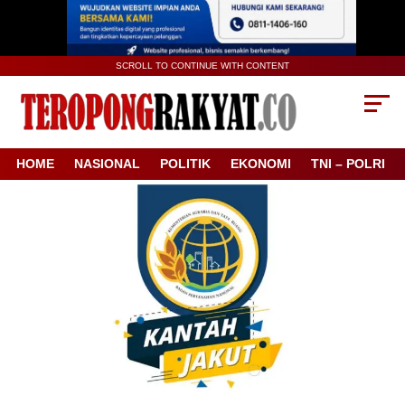
SCROLL TO CONTINUE WITH CONTENT
HOME
NASIONAL
POLITIK
EKONOMI
TNI – POLRI