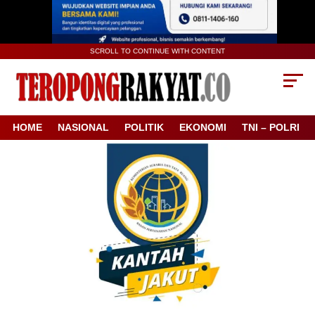
SCROLL TO CONTINUE WITH CONTENT
HOME
NASIONAL
POLITIK
EKONOMI
TNI – POLRI