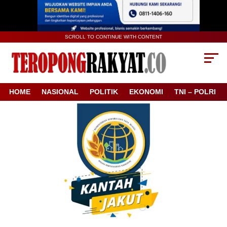
SCROLL TO CONTINUE WITH CONTENT
HOME
NASIONAL
POLITIK
EKONOMI
TNI – POLRI