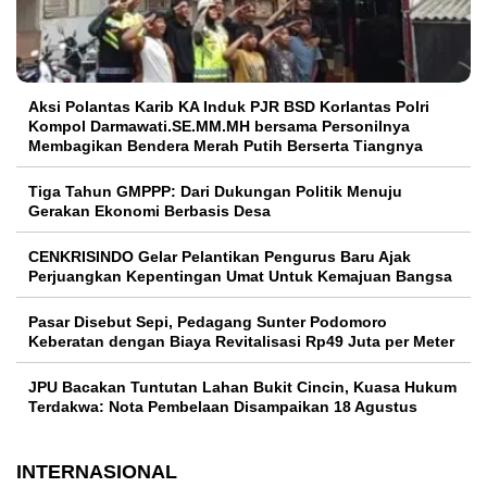
Aksi Polantas Karib KA Induk PJR BSD Korlantas Polri
Kompol Darmawati.SE.MM.MH bersama Personilnya
Membagikan Bendera Merah Putih Berserta Tiangnya
Tiga Tahun GMPPP: Dari Dukungan Politik Menuju
Gerakan Ekonomi Berbasis Desa
CENKRISINDO Gelar Pelantikan Pengurus Baru Ajak
Perjuangkan Kepentingan Umat Untuk Kemajuan Bangsa
Pasar Disebut Sepi, Pedagang Sunter Podomoro
Keberatan dengan Biaya Revitalisasi Rp49 Juta per Meter
JPU Bacakan Tuntutan Lahan Bukit Cincin, Kuasa Hukum
Terdakwa: Nota Pembelaan Disampaikan 18 Agustus
INTERNASIONAL