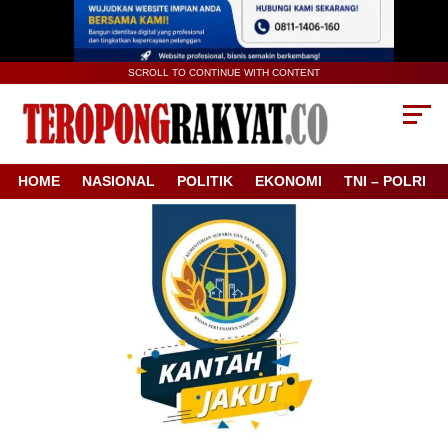
SCROLL TO CONTINUE WITH CONTENT
HOME
NASIONAL
POLITIK
EKONOMI
TNI – POLRI