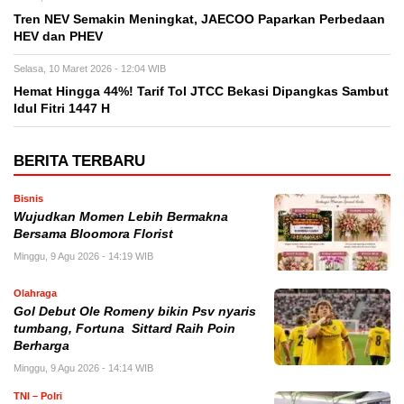
Tren NEV Semakin Meningkat, JAECOO Paparkan Perbedaan
HEV dan PHEV
Selasa, 10 Maret 2026 - 12:04 WIB
Hemat Hingga 44%! Tarif Tol JTCC Bekasi Dipangkas Sambut
Idul Fitri 1447 H
BERITA TERBARU
Bisnis
Wujudkan Momen Lebih Bermakna
Bersama Bloomora Florist
Minggu, 9 Agu 2026 - 14:19 WIB
Olahraga
Gol Debut Ole Romeny bikin Psv nyaris
tumbang, Fortuna Sittard Raih Poin
Berharga
Minggu, 9 Agu 2026 - 14:14 WIB
TNI – Polri