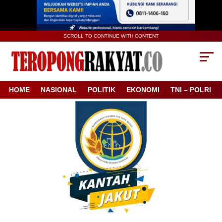
SCROLL TO CONTINUE WITH CONTENT
HOME
NASIONAL
POLITIK
EKONOMI
TNI – POLRI