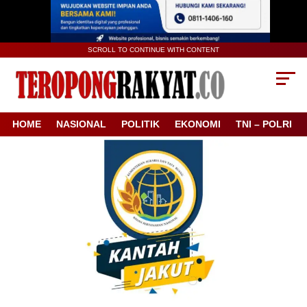
SCROLL TO CONTINUE WITH CONTENT
HOME
NASIONAL
POLITIK
EKONOMI
TNI – POLRI