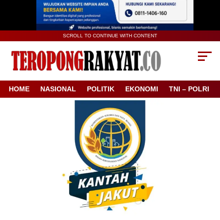
SCROLL TO CONTINUE WITH CONTENT
HOME
NASIONAL
POLITIK
EKONOMI
TNI – POLRI