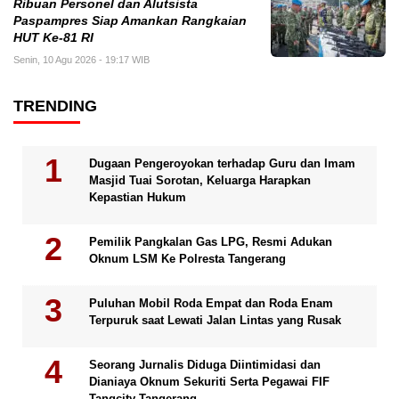
Ribuan Personel dan Alutsista
Paspampres Siap Amankan Rangkaian
HUT Ke-81 RI
Senin, 10 Agu 2026 - 19:17 WIB
TRENDING
Dugaan Pengeroyokan terhadap Guru dan Imam
Masjid Tuai Sorotan, Keluarga Harapkan
Kepastian Hukum
Pemilik Pangkalan Gas LPG, Resmi Adukan
Oknum LSM Ke Polresta Tangerang
Puluhan Mobil Roda Empat dan Roda Enam
Terpuruk saat Lewati Jalan Lintas yang Rusak
Seorang Jurnalis Diduga Diintimidasi dan
Dianiaya Oknum Sekuriti Serta Pegawai FIF
Tangcity Tangerang