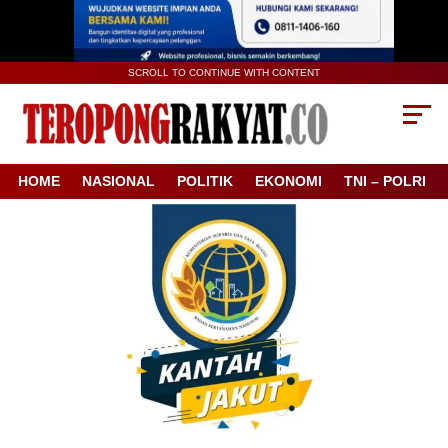
SCROLL TO CONTINUE WITH CONTENT
HOME
NASIONAL
POLITIK
EKONOMI
TNI – POLRI