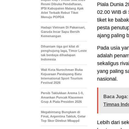
Piala Dunia 2
Resmi Dibuka Pendaftaran,
IPSI Kabupaten Malang Ajak
02.00 WIB di 
Atlet Terbaik Rebut Tiket
Menuju POPDA
tiket ke babak
pesta penutup
Hadapi Vietnam Di Pakansari,
Garuda Incar Sapu Bersih
ajang paling b
Kemenangan
Dihantam tiga gol kilat di
Pada usia yan
penghujung laga, Timor Leste
adalah penamp
tak berdaya dihadapan
Indonesia
sekaligus riv
Wali Kota Nurochman Buka
yang paling 
Kejuaraan Paralayang Batu
nasional.
International Sport Tourism
Festival 2026
Persib Taklukkan Arema 1-0,
Baca Juga:
Amankan Puncak Klasemen
Grup A Piala Presiden 2026
Timnas Ind
Megabintang Bungkam di
Final, Argentina Takluk, Gelar
Top Skor Direbut Mbappé
Lebih dari se