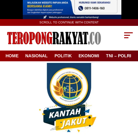
SCROLL TO CONTINUE WITH CONTENT
HOME
NASIONAL
POLITIK
EKONOMI
TNI – POLRI