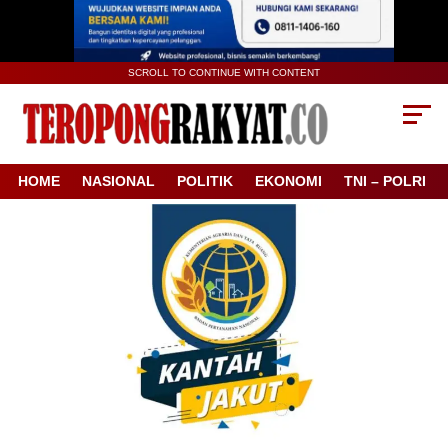
SCROLL TO CONTINUE WITH CONTENT
HOME
NASIONAL
POLITIK
EKONOMI
TNI – POLRI