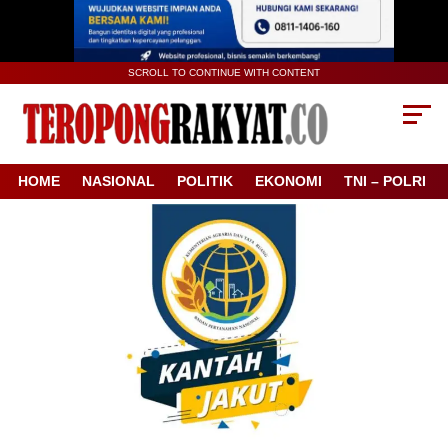
SCROLL TO CONTINUE WITH CONTENT
HOME
NASIONAL
POLITIK
EKONOMI
TNI – POLRI