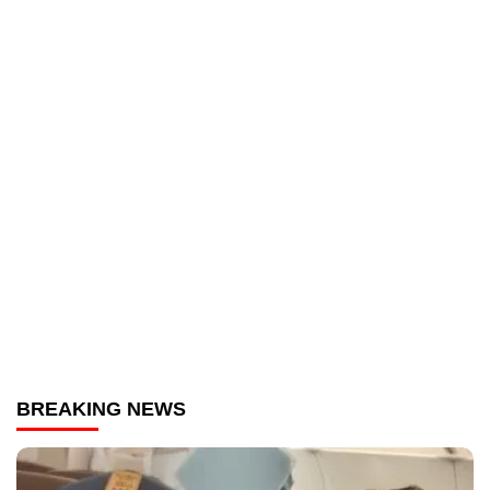
BREAKING NEWS