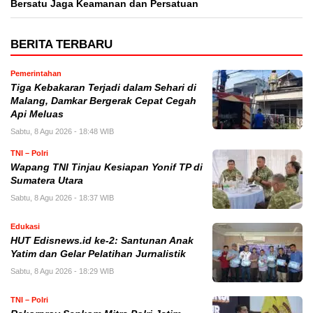
Bersatu Jaga Keamanan dan Persatuan
BERITA TERBARU
Pemerintahan
Tiga Kebakaran Terjadi dalam Sehari di
Malang, Damkar Bergerak Cepat Cegah
Api Meluas
Sabtu, 8 Agu 2026 - 18:48 WIB
TNI – Polri
Wapang TNI Tinjau Kesiapan Yonif TP di
Sumatera Utara
Sabtu, 8 Agu 2026 - 18:37 WIB
Edukasi
HUT Edisnews.id ke-2: Santunan Anak
Yatim dan Gelar Pelatihan Jurnalistik
Sabtu, 8 Agu 2026 - 18:29 WIB
TNI – Polri