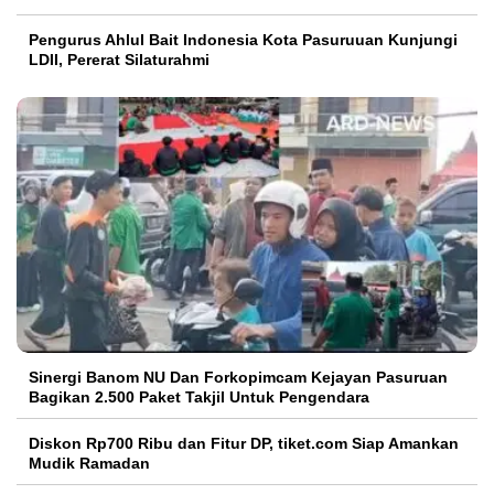
Pengurus Ahlul Bait Indonesia Kota Pasuruuan Kunjungi
LDII, Pererat Silaturahmi
Sinergi Banom NU Dan Forkopimcam Kejayan Pasuruan
Bagikan 2.500 Paket Takjil Untuk Pengendara
Diskon Rp700 Ribu dan Fitur DP, tiket.com Siap Amankan
Mudik Ramadan