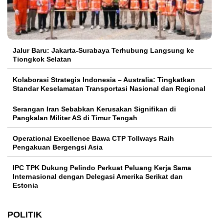
Jalur Baru: Jakarta-Surabaya Terhubung Langsung ke
Tiongkok Selatan
Kolaborasi Strategis Indonesia – Australia: Tingkatkan
Standar Keselamatan Transportasi Nasional dan Regional
Serangan Iran Sebabkan Kerusakan Signifikan di
Pangkalan Militer AS di Timur Tengah
Operational Excellence Bawa CTP Tollways Raih
Pengakuan Bergengsi Asia
IPC TPK Dukung Pelindo Perkuat Peluang Kerja Sama
Internasional dengan Delegasi Amerika Serikat dan
Estonia
POLITIK