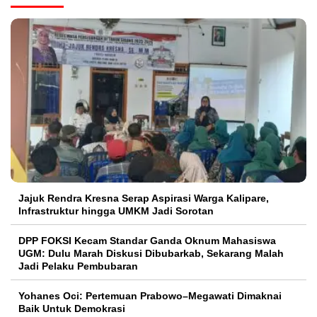
Jajuk Rendra Kresna Serap Aspirasi Warga Kalipare,
Infrastruktur hingga UMKM Jadi Sorotan
DPP FOKSI Kecam Standar Ganda Oknum Mahasiswa
UGM: Dulu Marah Diskusi Dibubarkab, Sekarang Malah
Jadi Pelaku Pembubaran
Yohanes Oci: Pertemuan Prabowo–Megawati Dimaknai
Baik Untuk Demokrasi