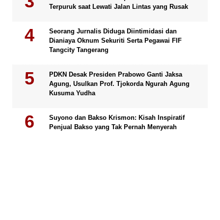
Terpuruk saat Lewati Jalan Lintas yang Rusak
Seorang Jurnalis Diduga Diintimidasi dan
Dianiaya Oknum Sekuriti Serta Pegawai FIF
Tangcity Tangerang
PDKN Desak Presiden Prabowo Ganti Jaksa
Agung, Usulkan Prof. Tjokorda Ngurah Agung
Kusuma Yudha
Suyono dan Bakso Krismon: Kisah Inspiratif
Penjual Bakso yang Tak Pernah Menyerah