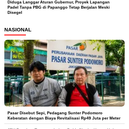
Diduga Langgar Aturan Gubernur, Proyek Lapangan
Padel Tanpa PBG di Papanggo Tetap Berjalan Meski
Disegel
NASIONAL
Pasar Disebut Sepi, Pedagang Sunter Podomoro
Keberatan dengan Biaya Revitalisasi Rp49 Juta per Meter