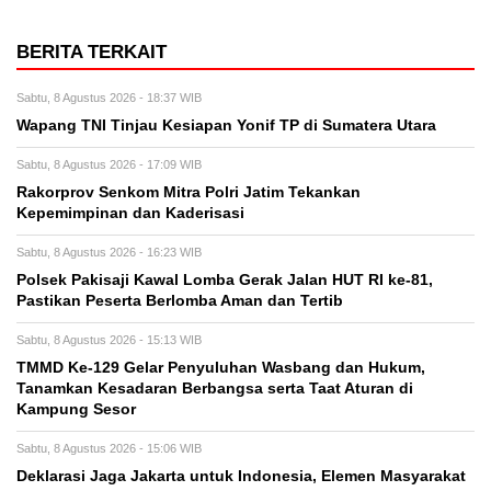
BERITA TERKAIT
Sabtu, 8 Agustus 2026 - 18:37 WIB
Wapang TNI Tinjau Kesiapan Yonif TP di Sumatera Utara
Sabtu, 8 Agustus 2026 - 17:09 WIB
Rakorprov Senkom Mitra Polri Jatim Tekankan
Kepemimpinan dan Kaderisasi
Sabtu, 8 Agustus 2026 - 16:23 WIB
Polsek Pakisaji Kawal Lomba Gerak Jalan HUT RI ke-81,
Pastikan Peserta Berlomba Aman dan Tertib
Sabtu, 8 Agustus 2026 - 15:13 WIB
TMMD Ke-129 Gelar Penyuluhan Wasbang dan Hukum,
Tanamkan Kesadaran Berbangsa serta Taat Aturan di
Kampung Sesor
Sabtu, 8 Agustus 2026 - 15:06 WIB
Deklarasi Jaga Jakarta untuk Indonesia, Elemen Masyarakat