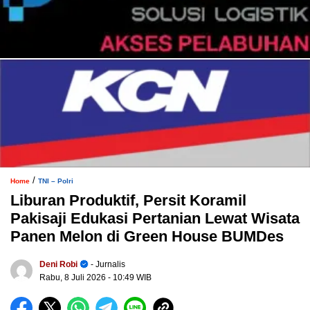
/
Home
TNI – Polri
Liburan Produktif, Persit Koramil
Pakisaji Edukasi Pertanian Lewat Wisata
Panen Melon di Green House BUMDes
Deni Robi
- Jurnalis
Rabu, 8 Juli 2026
- 10:49 WIB