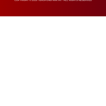
COPYRIGHT © 2026 TEROPONG RAKYAT - ALL RIGHTS RESERVED