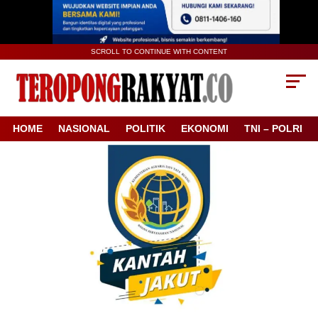
SCROLL TO CONTINUE WITH CONTENT
HOME
NASIONAL
POLITIK
EKONOMI
TNI – POLRI