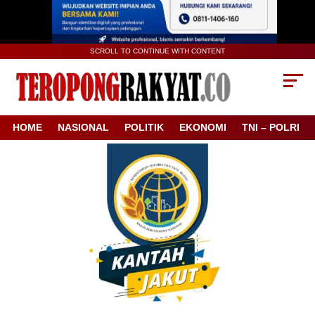
SCROLL TO CONTINUE WITH CONTENT
HOME
NASIONAL
POLITIK
EKONOMI
TNI – POLRI