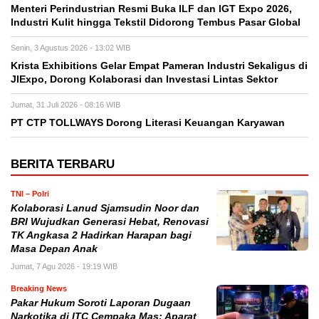
Menteri Perindustrian Resmi Buka ILF dan IGT Expo 2026,
Industri Kulit hingga Tekstil Didorong Tembus Pasar Global
Senin, 3 Agustus 2026 - 13:02 WIB
Krista Exhibitions Gelar Empat Pameran Industri Sekaligus di
JIExpo, Dorong Kolaborasi dan Investasi Lintas Sektor
Jumat, 31 Juli 2026 - 08:16 WIB
PT CTP TOLLWAYS Dorong Literasi Keuangan Karyawan
BERITA TERBARU
TNI – Polri
Kolaborasi Lanud Sjamsudin Noor dan
BRI Wujudkan Generasi Hebat, Renovasi
TK Angkasa 2 Hadirkan Harapan bagi
Masa Depan Anak
Jumat, 7 Agu 2026 - 19:19 WIB
Breaking News
Pakar Hukum Soroti Laporan Dugaan
Narkotika di ITC Cempaka Mas: Aparat