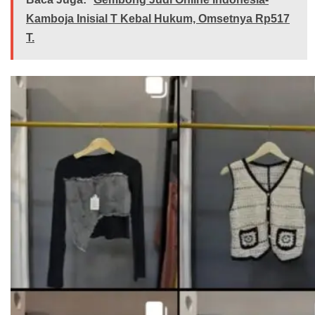
Kamboja Inisial T Kebal Hukum, Omsetnya Rp517
T.