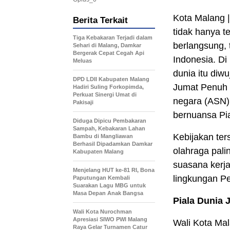
Kota Malang 
Berita Terkait
tidak hanya t
Tiga Kebakaran Terjadi dalam
berlangsung, 
Sehari di Malang, Damkar
Bergerak Cepat Cegah Api
Indonesia. Di
Meluas
dunia itu diw
DPD LDII Kabupaten Malang
Jumat Penuh 
Hadiri Suling Forkopimda,
Perkuat Sinergi Umat di
negara (ASN) 
Pakisaji
bernuansa Pia
Diduga Dipicu Pembakaran
Sampah, Kebakaran Lahan
Kebijakan ter
Bambu di Mangliawan
Berhasil Dipadamkan Damkar
olahraga pali
Kabupaten Malang
suasana kerja
Menjelang HUT ke-81 RI, Bona
lingkungan P
Paputungan Kembali
Suarakan Lagu MBG untuk
Masa Depan Anak Bangsa
Piala Dunia 
Wali Kota Nurochman
Apresiasi SIWO PWI Malang
Wali Kota Ma
Raya Gelar Turnamen Catur