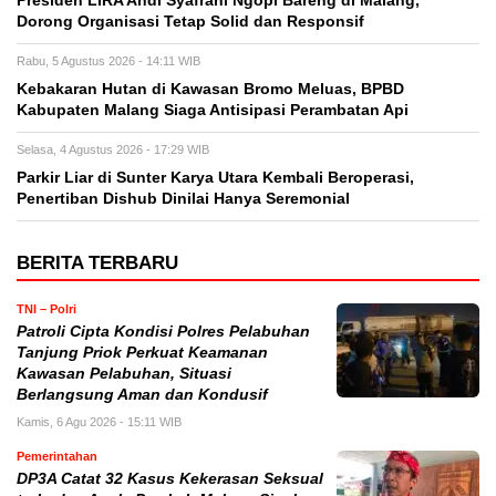
Presiden LIRA Andi Syafrani Ngopi Bareng di Malang,
Dorong Organisasi Tetap Solid dan Responsif
Rabu, 5 Agustus 2026 - 14:11 WIB
Kebakaran Hutan di Kawasan Bromo Meluas, BPBD
Kabupaten Malang Siaga Antisipasi Perambatan Api
Selasa, 4 Agustus 2026 - 17:29 WIB
Parkir Liar di Sunter Karya Utara Kembali Beroperasi,
Penertiban Dishub Dinilai Hanya Seremonial
BERITA TERBARU
TNI – Polri
Patroli Cipta Kondisi Polres Pelabuhan
Tanjung Priok Perkuat Keamanan
Kawasan Pelabuhan, Situasi
Berlangsung Aman dan Kondusif
Kamis, 6 Agu 2026 - 15:11 WIB
Pemerintahan
DP3A Catat 32 Kasus Kekerasan Seksual