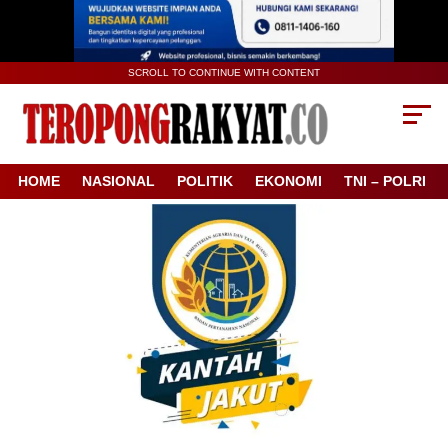
SCROLL TO CONTINUE WITH CONTENT
HOME
NASIONAL
POLITIK
EKONOMI
TNI – POLRI