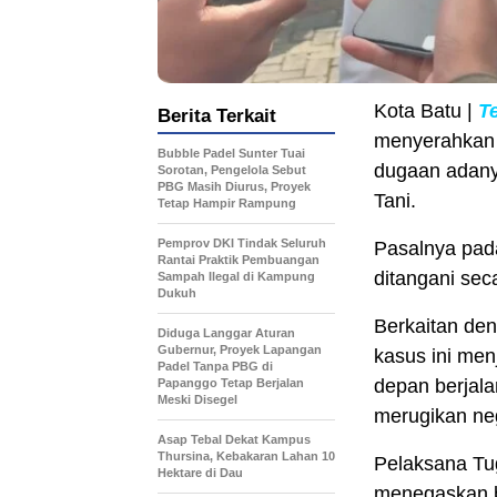
Kota Batu |
T
Berita Terkait
menyerahkan 
Bubble Padel Sunter Tuai
dugaan adanya
Sorotan, Pengelola Sebut
PBG Masih Diurus, Proyek
Tani.
Tetap Hampir Rampung
Pemprov DKI Tindak Seluruh
Pasalnya pada
Rantai Praktik Pembuangan
ditangani sec
Sampah Ilegal di Kampung
Dukuh
Berkaitan de
Diduga Langgar Aturan
Gubernur, Proyek Lapangan
kasus ini men
Padel Tanpa PBG di
depan berjalan
Papanggo Tetap Berjalan
Meski Disegel
merugikan ne
Asap Tebal Dekat Kampus
Thursina, Kebakaran Lahan 10
Pelaksana Tug
Hektare di Dau
menegaskan b