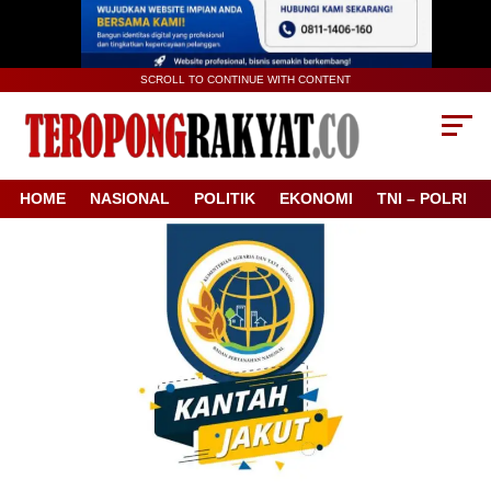
SCROLL TO CONTINUE WITH CONTENT
HOME
NASIONAL
POLITIK
EKONOMI
TNI – POLRI