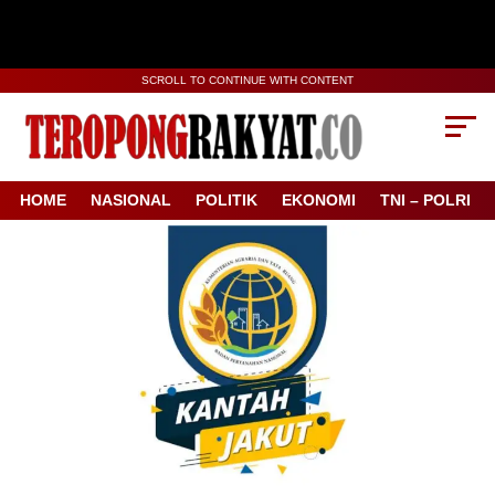
SCROLL TO CONTINUE WITH CONTENT
HOME
NASIONAL
POLITIK
EKONOMI
TNI – POLRI