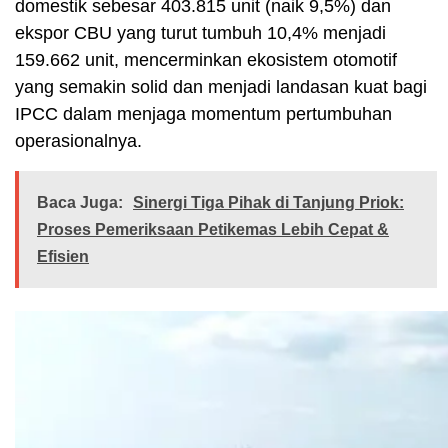
domestik sebesar 403.815 unit (naik 9,5%) dan
ekspor CBU yang turut tumbuh 10,4% menjadi
159.662 unit, mencerminkan ekosistem otomotif
yang semakin solid dan menjadi landasan kuat bagi
IPCC dalam menjaga momentum pertumbuhan
operasionalnya.
Baca Juga:
Sinergi Tiga Pihak di Tanjung Priok:
Proses Pemeriksaan Petikemas Lebih Cepat &
Efisien