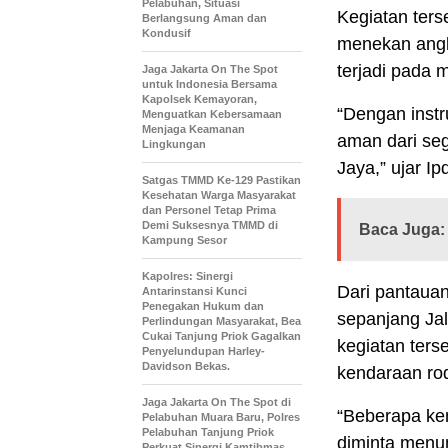
Pelabuhan, Situasi
Kegiatan ters
Berlangsung Aman dan
Kondusif
menekan angka
terjadi pada 
Jaga Jakarta On The Spot
untuk Indonesia Bersama
Kapolsek Kemayoran,
“Dengan instr
Menguatkan Kebersamaan
Menjaga Keamanan
aman dari seg
Lingkungan
Jaya,” ujar I
Satgas TMMD Ke-129 Pastikan
Kesehatan Warga Masyarakat
dan Personel Tetap Prima
Demi Suksesnya TMMD di
Baca Juga:
Kampung Sesor
Kapolres: Sinergi
Dari pantauan
Antarinstansi Kunci
Penegakan Hukum dan
sepanjang Ja
Perlindungan Masyarakat, Bea
Cukai Tanjung Priok Gagalkan
kegiatan ters
Penyelundupan Harley-
Davidson Bekas.
kendaraan rod
Jaga Jakarta On The Spot di
“Beberapa ke
Pelabuhan Muara Baru, Polres
Pelabuhan Tanjung Priok
diminta menu
Perkuat Sinergi Kamtibmas