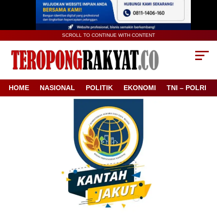
SCROLL TO CONTINUE WITH CONTENT
HOME
NASIONAL
POLITIK
EKONOMI
TNI – POLRI