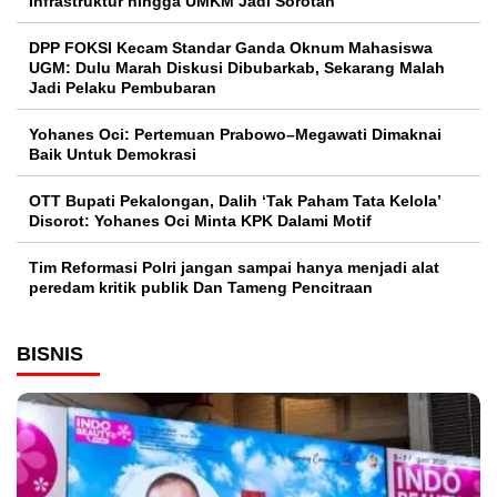
Infrastruktur hingga UMKM Jadi Sorotan
DPP FOKSI Kecam Standar Ganda Oknum Mahasiswa
UGM: Dulu Marah Diskusi Dibubarkab, Sekarang Malah
Jadi Pelaku Pembubaran
Yohanes Oci: Pertemuan Prabowo–Megawati Dimaknai
Baik Untuk Demokrasi
OTT Bupati Pekalongan, Dalih ‘Tak Paham Tata Kelola’
Disorot: Yohanes Oci Minta KPK Dalami Motif
Tim Reformasi Polri jangan sampai hanya menjadi alat
peredam kritik publik Dan Tameng Pencitraan
BISNIS