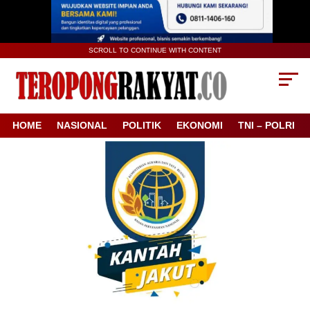
SCROLL TO CONTINUE WITH CONTENT
HOME
NASIONAL
POLITIK
EKONOMI
TNI – POLRI