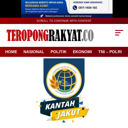
SCROLL TO CONTINUE WITH CONTENT
HOME
NASIONAL
POLITIK
EKONOMI
TNI – POLRI