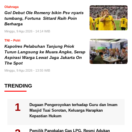
Olahraga
Gol Debut Ole Romeny bikin Psv nyaris
tumbang, Fortuna Sittard Raih Poin
Berharga
Minggu, 9 Agu 2026 - 14:14 WIB
TNI – Polri
Kapolres Pelabuhan Tanjung Priok
Turun Langsung ke Muara Angke, Serap
Aspirasi Warga Lewat Jaga Jakarta On
The Spot
Minggu, 9 Agu 2026 - 13:55 WIB
TRENDING
Dugaan Pengeroyokan terhadap Guru dan Imam
Masjid Tuai Sorotan, Keluarga Harapkan
Kepastian Hukum
Pemilik Pangkalan Gas LPG, Resmi Adukan