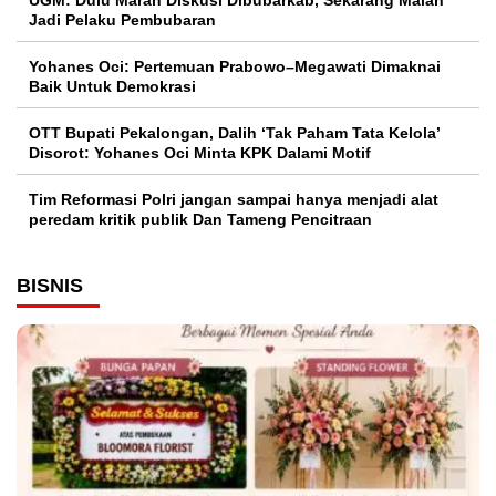
UGM: Dulu Marah Diskusi Dibubarkab, Sekarang Malah
Jadi Pelaku Pembubaran
Yohanes Oci: Pertemuan Prabowo–Megawati Dimaknai
Baik Untuk Demokrasi
OTT Bupati Pekalongan, Dalih ‘Tak Paham Tata Kelola’
Disorot: Yohanes Oci Minta KPK Dalami Motif
Tim Reformasi Polri jangan sampai hanya menjadi alat
peredam kritik publik Dan Tameng Pencitraan
BISNIS