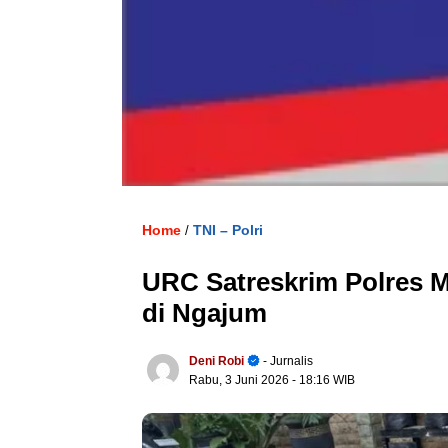
Home
TNI – Polri
/
URC Satreskrim Polres 
di Ngajum
Deni Robi
- Jurnalis
Rabu, 3 Juni 2026
- 18:16 WIB