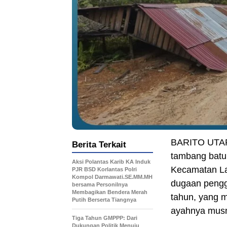
BARITO UTA
Berita Terkait
tambang batu
Aksi Polantas Karib KA Induk
Kecamatan Lah
PJR BSD Korlantas Polri
Kompol Darmawati.SE.MM.MH
dugaan pengg
bersama Personilnya
Membagikan Bendera Merah
tahun, yang m
Putih Berserta Tiangnya
ayahnya musn
Tiga Tahun GMPPP: Dari
Dukungan Politik Menuju