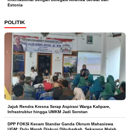
Estonia
POLITIK
Jajuk Rendra Kresna Serap Aspirasi Warga Kalipare,
Infrastruktur hingga UMKM Jadi Sorotan
DPP FOKSI Kecam Standar Ganda Oknum Mahasiswa
UGM: Dulu Marah Diskusi Dibubarkab, Sekarang Malah