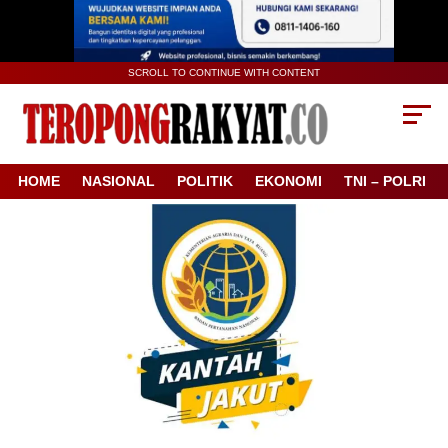
SCROLL TO CONTINUE WITH CONTENT
HOME
NASIONAL
POLITIK
EKONOMI
TNI – POLRI