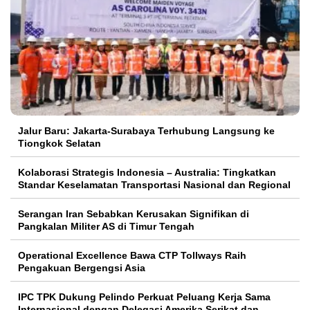
Jalur Baru: Jakarta-Surabaya Terhubung Langsung ke
Tiongkok Selatan
Kolaborasi Strategis Indonesia – Australia: Tingkatkan
Standar Keselamatan Transportasi Nasional dan Regional
Serangan Iran Sebabkan Kerusakan Signifikan di
Pangkalan Militer AS di Timur Tengah
Operational Excellence Bawa CTP Tollways Raih
Pengakuan Bergengsi Asia
IPC TPK Dukung Pelindo Perkuat Peluang Kerja Sama
Internasional dengan Delegasi Amerika Serikat dan