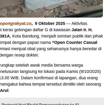
ropongrakyat.co
, 9 Oktober 2025
— Aktivitas
t keras golongan daftar G di kawasan
Jalan Ir. H.
 381A
, Kota Bandung, menjadi sorotan publik dan pihak
Tempat dengan papan nama
“Open Counter Casual
firmasi menjual obat yang seharusnya hanya beredar di
dengan resep dokter.
erungkap setelah awak media bersama warga
nelusuran langsung ke lokasi pada Kamis (9/10/2025)
 13.00 WIB. Dalam konfirmasi di lapangan, dua orang
mengakui bahwa tempat tersebut dimiliki oleh seorang
Arul
.
Peringati Hari Bhakti Pemasyarakatan ke-61,