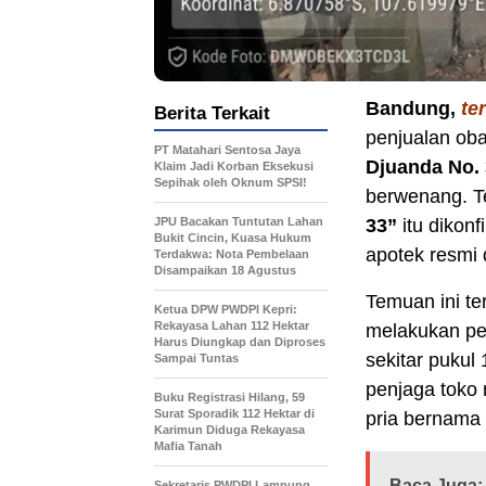
Bandung,
te
Berita Terkait
penjualan oba
PT Matahari Sentosa Jaya
Djuanda No.
Klaim Jadi Korban Eksekusi
Sepihak oleh Oknum SPSI!
berwenang. 
JPU Bacakan Tuntutan Lahan
33”
itu dikon
Bukit Cincin, Kuasa Hukum
apotek resmi 
Terdakwa: Nota Pembelaan
Disampaikan 18 Agustus
Temuan ini t
Ketua DPW PWDPI Kepri:
Rekayasa Lahan 112 Hektar
melakukan pe
Harus Diungkap dan Diproses
sekitar pukul
Sampai Tuntas
penjaga toko 
Buku Registrasi Hilang, 59
Surat Sporadik 112 Hektar di
pria bernama
Karimun Diduga Rekayasa
Mafia Tanah
Baca Juga:
Sekretaris PWDPI Lampung,