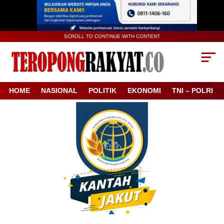
SCROLL TO CONTINUE WITH CONTENT
HOME
NASIONAL
POLITIK
EKONOMI
TNI – POLRI