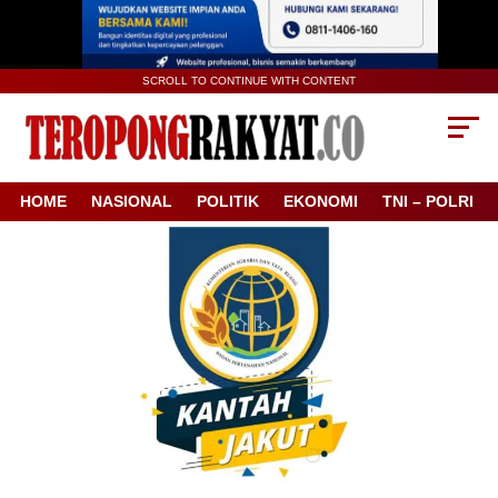
SCROLL TO CONTINUE WITH CONTENT
HOME
NASIONAL
POLITIK
EKONOMI
TNI – POLRI