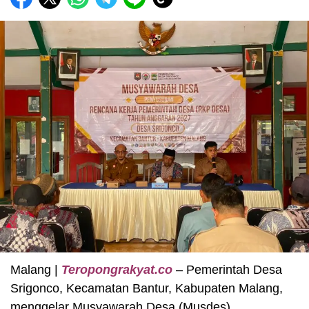
Malang |
Teropongrakyat.co
– Pemerintah Desa
Srigonco, Kecamatan Bantur, Kabupaten Malang,
menggelar Musyawarah Desa (Musdes)