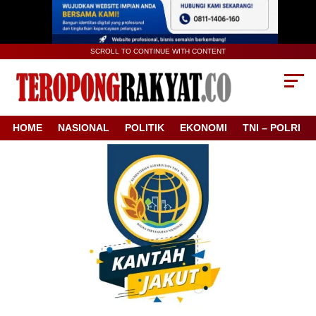
SCROLL TO CONTINUE WITH CONTENT
HOME
NASIONAL
POLITIK
EKONOMI
TNI – POLRI