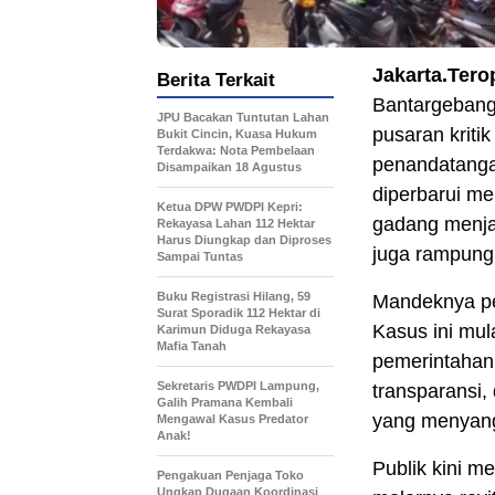
Jakarta.Tero
Berita Terkait
Bantargebang
JPU Bacakan Tuntutan Lahan
pusaran kritik
Bukit Cincin, Kuasa Hukum
Terdakwa: Nota Pembelaan
penandatanga
Disampaikan 18 Agustus
diperbarui m
Ketua DPW PWDPI Kepri:
gadang menjad
Rekayasa Lahan 112 Hektar
Harus Diungkap dan Diproses
juga rampung
Sampai Tuntas
Buku Registrasi Hilang, 59
Mandeknya pe
Surat Sporadik 112 Hektar di
Kasus ini mul
Karimun Diduga Rekayasa
Mafia Tanah
pemerintahan
Sekretaris PWDPI Lampung,
transparansi,
Galih Pramana Kembali
yang menyang
Mengawal Kasus Predator
Anak!
Publik kini m
Pengakuan Penjaga Toko
Ungkap Dugaan Koordinasi