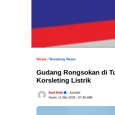
Home
Breaking News
/
Gudang Rongsokan di Tur
Korsleting Listrik
Deni Robi
- Jurnalis
Senin, 11 Mei 2026
- 07:46 WIB