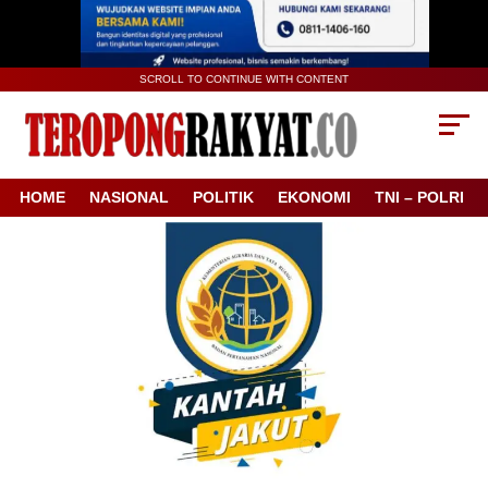
SCROLL TO CONTINUE WITH CONTENT
HOME
NASIONAL
POLITIK
EKONOMI
TNI – POLRI