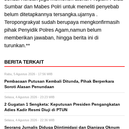
Sumbar dan Mabes Polri untuk meneliti penyebab
belum ditetapkannya tersangka.ujarnya .
Teropongrakyat sudah berupaya mengkonfirmasih
pihak Penyidik Polres Agam,namun belum
memberikan jawaban, hingga berita ini di
turunkan.**
BERITA TERKAIT
Rabu, 5 Agustus 2026 - 17:56 WIB
Pembacaan Putusan Kembali Ditunda, Pihak Berperkara
Soroti Alasan Penundaan
Selasa, 4 Agustus 2026 - 23:23 WIB
2 Gugatan 1 Sengketa: Keputusan Presiden Pengangkatan
Adies Kadir Resmi Diuji di PTUN
Selasa, 4 Agustus 2026 - 22:36 WIB
Seorang Jurnalis Diduga Diintimidasi dan Dianiaya Oknum