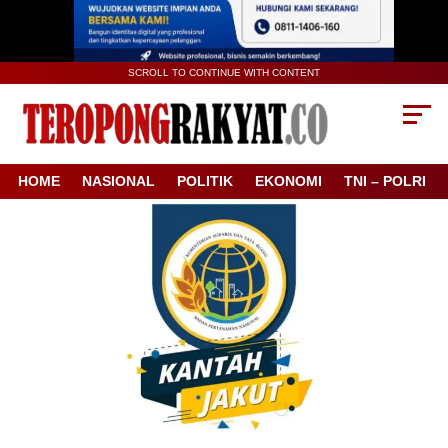
SCROLL TO CONTINUE WITH CONTENT
HOME
NASIONAL
POLITIK
EKONOMI
TNI – POLRI