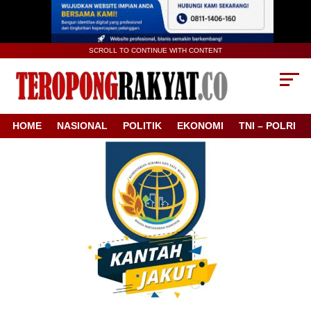
SCROLL TO CONTINUE WITH CONTENT
HOME
NASIONAL
POLITIK
EKONOMI
TNI – POLRI