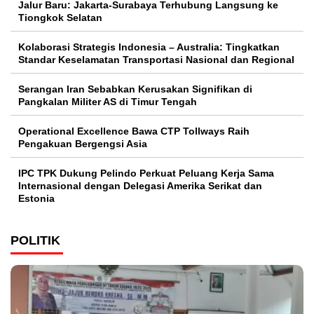
Jalur Baru: Jakarta-Surabaya Terhubung Langsung ke
Tiongkok Selatan
Kolaborasi Strategis Indonesia – Australia: Tingkatkan
Standar Keselamatan Transportasi Nasional dan Regional
Serangan Iran Sebabkan Kerusakan Signifikan di
Pangkalan Militer AS di Timur Tengah
Operational Excellence Bawa CTP Tollways Raih
Pengakuan Bergengsi Asia
IPC TPK Dukung Pelindo Perkuat Peluang Kerja Sama
Internasional dengan Delegasi Amerika Serikat dan
Estonia
POLITIK