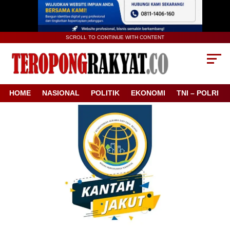
SCROLL TO CONTINUE WITH CONTENT
HOME
NASIONAL
POLITIK
EKONOMI
TNI – POLRI