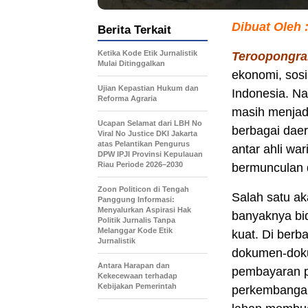
Dibuat Oleh 
Berita Terkait
Ketika Kode Etik Jurnalistik
Teroopongra
Mulai Ditinggalkan
ekonomi, sosi
Ujian Kepastian Hukum dan
Indonesia. Na
Reforma Agraria
masih menjadi
Ucapan Selamat dari LBH No
berbagai dae
Viral No Justice DKI Jakarta
atas Pelantikan Pengurus
antar ahli wa
DPW IPJI Provinsi Kepulauan
Riau Periode 2026–2030
bermunculan 
Zoon Politicon di Tengah
Salah satu ak
Panggung Informasi:
Menyalurkan Aspirasi Hak
banyaknya bi
Politik Jurnalis Tanpa
Melanggar Kode Etik
kuat. Di ber
Jurnalistik
dokumen-dokum
Antara Harapan dan
pembayaran pa
Kekecewaan terhadap
Kebijakan Pemerintah
perkembangan