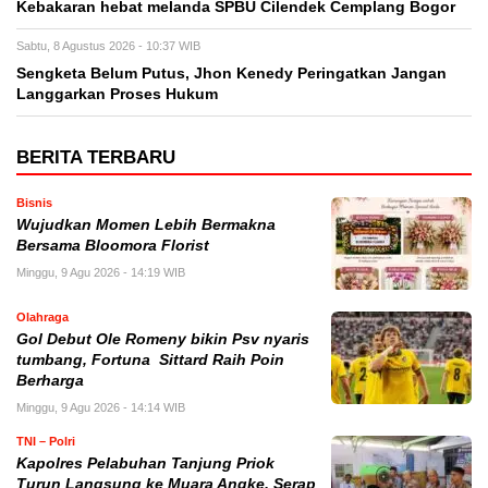
Kebakaran hebat melanda SPBU Cilendek Cemplang Bogor
Sabtu, 8 Agustus 2026 - 10:37 WIB
Sengketa Belum Putus, Jhon Kenedy Peringatkan Jangan
Langgarkan Proses Hukum
BERITA TERBARU
Bisnis
Wujudkan Momen Lebih Bermakna
Bersama Bloomora Florist
Minggu, 9 Agu 2026 - 14:19 WIB
Olahraga
Gol Debut Ole Romeny bikin Psv nyaris
tumbang, Fortuna Sittard Raih Poin
Berharga
Minggu, 9 Agu 2026 - 14:14 WIB
TNI – Polri
Kapolres Pelabuhan Tanjung Priok
Turun Langsung ke Muara Angke, Serap