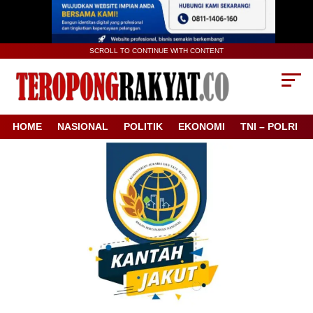
SCROLL TO CONTINUE WITH CONTENT
HOME
NASIONAL
POLITIK
EKONOMI
TNI – POLRI