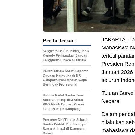
JAKARTA –
T
Berita Terkait
Mahasiswa Na
Sengketa Belum Putus, Jhon
terkait panda
Kenedy Peringatkan Jangan
Langgarkan Proses Hukum
Presiden Repu
Pakar Hukum Soroti Laporan
Januari 2026 
Dugaan Narkotika di ITC
seluruh Indon
Cempaka Mas: Aparat Wajib
Bertindak Profesional
Tujuan Survei
Bubble Padel Sunter Tuai
Sorotan, Pengelola Sebut
Negara
PBG Masih Diurus, Proyek
Tetap Hampir Rampung
Dalam pendah
Pemprov DKI Tindak Seluruh
dilakukan seb
Rantai Praktik Pembuangan
Sampah Ilegal di Kampung
mahasiswa da
Dukuh