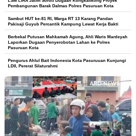
LSM LIRA Jatim Soroti Dugaan Kongkalikong Proyek
Pembangunan Barak Dalmas Polres Pasuruan Kota
Sambut HUT ke-81 RI, Warga RT 13 Karang Pandan
Pakisaji Guyub Percantik Kampung Lewat Kerja Bakti
Berbekal Putusan Mahkamah Agung, Ahli Waris Mardeyah
Laporkan Dugaan Penyerobotan Lahan ke Polres
Pasuruan Kota
Pengurus Ahlul Bait Indonesia Kota Pasuruuan Kunjungi
LDII, Pererat Silaturahmi