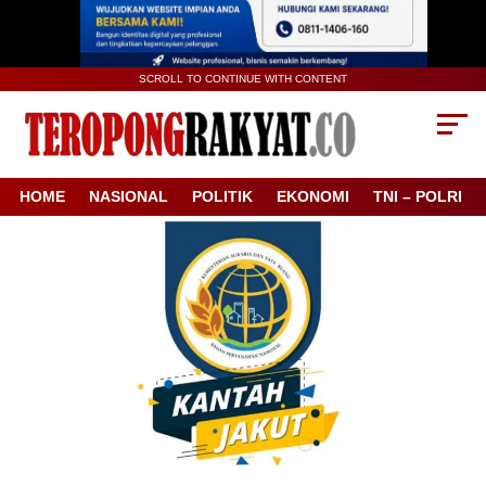
SCROLL TO CONTINUE WITH CONTENT
HOME
NASIONAL
POLITIK
EKONOMI
TNI – POLRI