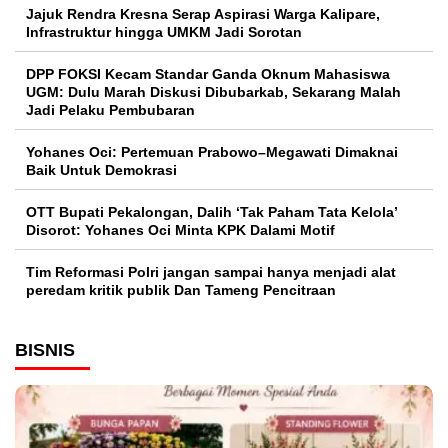
Jajuk Rendra Kresna Serap Aspirasi Warga Kalipare,
Infrastruktur hingga UMKM Jadi Sorotan
DPP FOKSI Kecam Standar Ganda Oknum Mahasiswa
UGM: Dulu Marah Diskusi Dibubarkab, Sekarang Malah
Jadi Pelaku Pembubaran
Yohanes Oci: Pertemuan Prabowo–Megawati Dimaknai
Baik Untuk Demokrasi
OTT Bupati Pekalongan, Dalih ‘Tak Paham Tata Kelola’
Disorot: Yohanes Oci Minta KPK Dalami Motif
Tim Reformasi Polri jangan sampai hanya menjadi alat
peredam kritik publik Dan Tameng Pencitraan
BISNIS